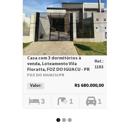
Casa com 3 dormitórios à
Sobrad
Ref.:
venda, Loteamento Vila
venda, 
1183
Floratta, FOZ DO IGUACU - PR
IGUACU
FOZ DO IGUACU/PR
FOZ DO
R$ 680.000,00
Valor:
Valor:
3
1
1