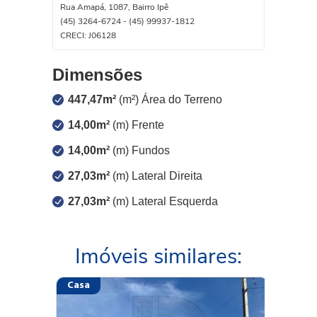
Rua Amapá, 1087, Bairro Ipê
(45) 3264-6724 - (45) 99937-1812
CRECI: J06128
Dimensões
447,47m²
(m²) Área do Terreno
14,00m²
(m) Frente
14,00m²
(m) Fundos
27,03m²
(m) Lateral Direita
27,03m²
(m) Lateral Esquerda
Imóveis similares:
Casa
Sobrad