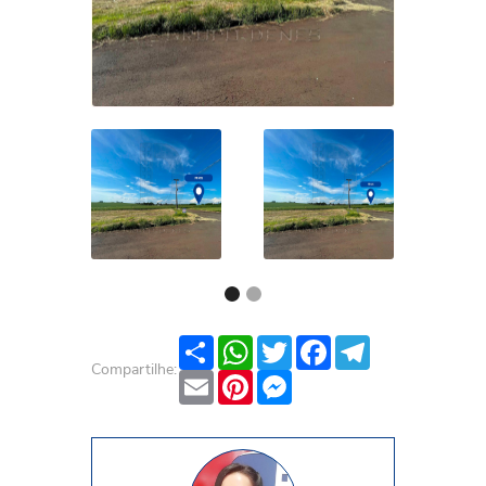
Share
WhatsApp
Twitter
Facebook
Telegram
Compartilhe:
Email
Pinterest
Messenger