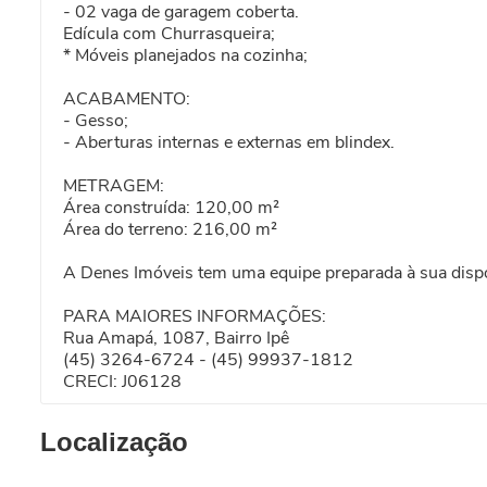
- 02 vaga de garagem coberta.
Edícula com Churrasqueira;
* Móveis planejados na cozinha;
ACABAMENTO:
- Gesso;
- Aberturas internas e externas em blindex.
METRAGEM:
Área construída: 120,00 m²
Área do terreno: 216,00 m²
A Denes Imóveis tem uma equipe preparada à sua dispos
PARA MAIORES INFORMAÇÕES:
Rua Amapá, 1087, Bairro Ipê
(45) 3264-6724 - (45) 99937-1812
CRECI: J06128
Localização
Rua dos Pinhais - Vila Verde / MEDIANEIRA PR