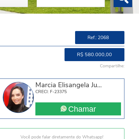
Ref.: 2068
R$ 580.000,00
Compartilhe:
Marcia Elisangela Ju...
CRECI: F-23375
Chamar
Você pode falar diretamente do Whatsapp!