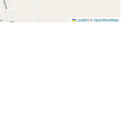
Leaflet
|
©
OpenStreetMap