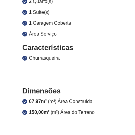
2
Quarto(s)
1
Suíte(s)
1
Garagem Coberta
Área Serviço
Características
Churrasqueira
Dimensões
67,97m²
(m²) Área Construída
150,00m²
(m²) Área do Terreno