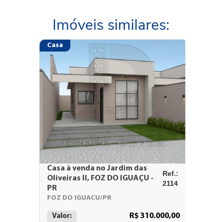
Imóveis similares:
Casa
Casa
Casa à venda no Jardim das
Casa à 
Ref.:
Oliveiras II, FOZ DO IGUAÇU -
MEDIAN
2114
PR
MEDIAN
FOZ DO IGUACU/PR
Valor:
R$ 310.000,00
Valor: