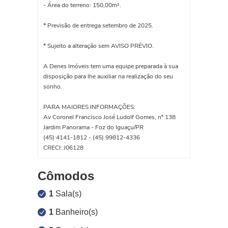
- Área do terreno: 150,00m².
* Previsão de entrega setembro de 2025.
* Sujeito a alteração sem AVISO PRÉVIO.
A Denes Imóveis tem uma equipe preparada à sua
disposição para lhe auxiliar na realização do seu
sonho.
PARA MAIORES INFORMAÇÕES:
Av Coronel Francisco José Ludolf Gomes, nº 138
Jardim Panorama - Foz do Iguaçu/PR
(45) 4141-1812 - (45) 99812-4336
CRECI: J06128
Cômodos
1
Sala(s)
1
Banheiro(s)