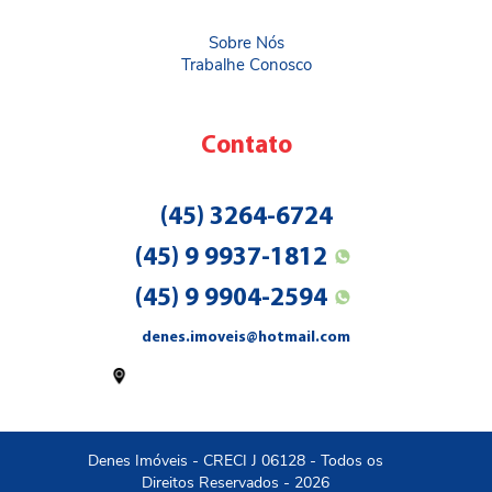
Sobre Nós
Trabalhe Conosco
Contato
(45) 3264-6724
(45) 9 9937-1812
(45) 9 9904-2594
denes.imoveis@hotmail.com
Rua Amapá (EM FRENTE A CÂMARA
MUNICIPAL, 1087, Ipê - FOZ DO
IGUACU PR
Denes Imóveis - CRECI J 06128 - Todos os
Direitos Reservados - 2026