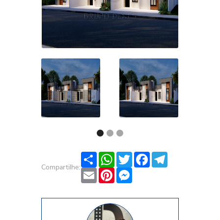
Share
WhatsApp
Twitter
Facebook
Telegram
Compartilhe:
Email
Pinterest
Messenger