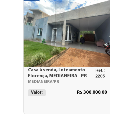
Casa à venda, Loteamento
Ref.:
Casa à 
Florença, MEDIANEIRA - PR
2205
MEDIAN
MEDIANEIRA/PR
MEDIAN
R$ 300.000,00
Valor:
Valor: