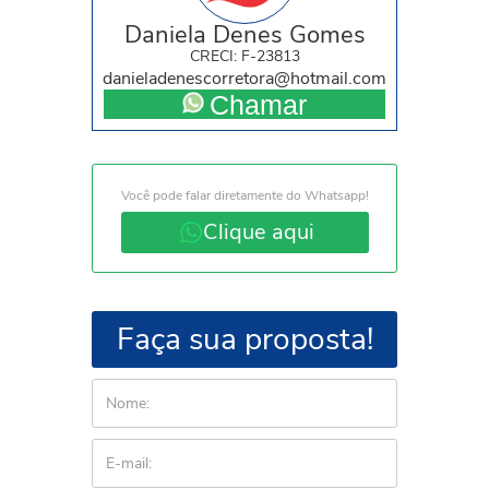
Daniela Denes Gomes
CRECI: F-23813
danieladenescorretora@hotmail.com
Chamar
Você pode falar diretamente do Whatsapp!
Clique aqui
Faça sua proposta!