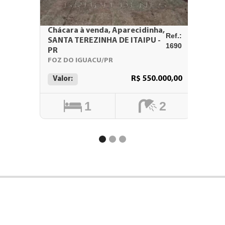
Chácara à venda, Aparecidinha,
Casa à
Ref.:
SANTA TEREZINHA DE ITAIPU -
MEDIAN
1690
PR
MEDIAN
FOZ DO IGUACU/PR
Valor:
R$ 550.000,00
Valor:
1
2