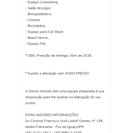
- Espaço Coworking;
- Salão de jogos;
- Brinquedoteca;
- Cinema;
- Bicicletário;
- Espaço para Car Wash;
- Beach tennis;
- Espaço Pet.
* OBS: Previsão de entrega: Abril de 2028.
* Sujeito a alteração sem AVISO PRÉVIO.
A Denes Imóveis tem uma equipe preparada à sua
disposição para lhe auxiliar na realização do seu
sonho.
PARA MAIORES INFORMAÇÕES:
Av Coronel Francisco José Ludolf Gomes, nº 138
Jardim Panorama - Foz do Iguaçu/PR
(45) 4141-1812 - (45) 99812-4336