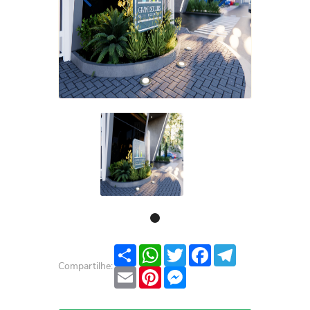
Share
WhatsApp
Twitter
Facebook
Telegram
Compartilhe:
Email
Pinterest
Messenger